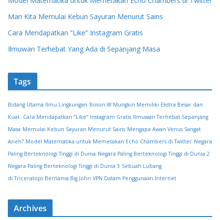
Model Matematika untuk Memetakan Echo Chambers di Twitter
Mari Kita Memulai Kebun Sayuran Menurut Sains
Cara Mendapatkan “Like” Instagram Gratis
Ilmuwan Terhebat Yang Ada di Sepanjang Masa
Tags
Bidang Utama Ilmu Lingkungan
Boson W Mungkin Memiliki Ekstra Besar dan
Kuat.
Cara Mendapatkan “Like” Instagram Gratis
Ilmuwan Terhebat Sepanjang
Masa
Memulai Kebun Sayuran Menurut Sains
Mengapa Awan Venus Sangat
Aneh?
Model Matematika untuk Memetakan Echo Chambers di Twitter
Negara
Paling Berteknologi Tinggi di Dunia
Negara Paling Berteknologi Tinggi di Dunia 2
Negara Paling Berteknologi Tinggi di Dunia 3
Sebuah Lubang
di Triceratops Bernama Big John
VPN Dalam Penggunaan Internet
Archives