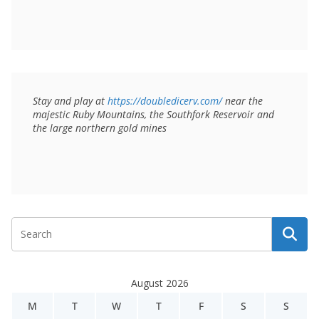
Stay and play at 
https://doubledicerv.com/
 near the 
majestic Ruby Mountains, the Southfork Reservoir and 
the large northern gold mines
August 2026
M
T
W
T
F
S
S