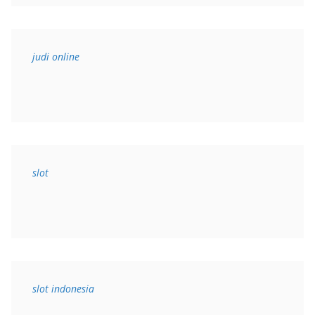
judi online
slot
slot indonesia