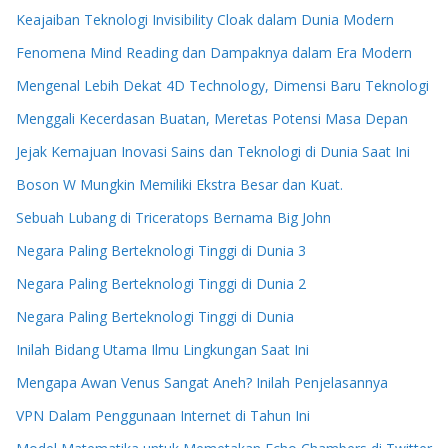
Keajaiban Teknologi Invisibility Cloak dalam Dunia Modern
Fenomena Mind Reading dan Dampaknya dalam Era Modern
Mengenal Lebih Dekat 4D Technology, Dimensi Baru Teknologi
Menggali Kecerdasan Buatan, Meretas Potensi Masa Depan
Jejak Kemajuan Inovasi Sains dan Teknologi di Dunia Saat Ini
Boson W Mungkin Memiliki Ekstra Besar dan Kuat.
Sebuah Lubang di Triceratops Bernama Big John
Negara Paling Berteknologi Tinggi di Dunia 3
Negara Paling Berteknologi Tinggi di Dunia 2
Negara Paling Berteknologi Tinggi di Dunia
Inilah Bidang Utama Ilmu Lingkungan Saat Ini
Mengapa Awan Venus Sangat Aneh? Inilah Penjelasannya
VPN Dalam Penggunaan Internet di Tahun Ini