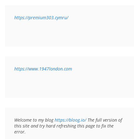
https://premium303.cymru/
https://www.1947london.com
Welcome to my blog 
https://bloog.io/
 The full version of 
this site and try hard refreshing this page to fix the 
error.