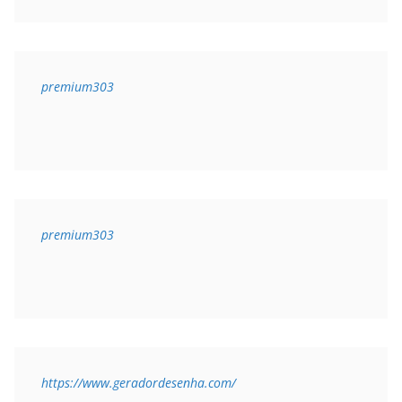
premium303
premium303
https://www.geradordesenha.com/