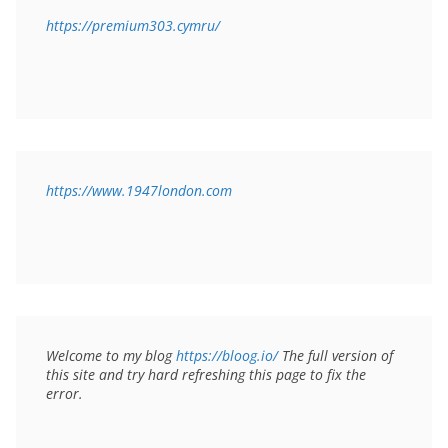
https://premium303.cymru/
https://www.1947london.com
Welcome to my blog 
https://bloog.io/
 The full version of 
this site and try hard refreshing this page to fix the 
error.