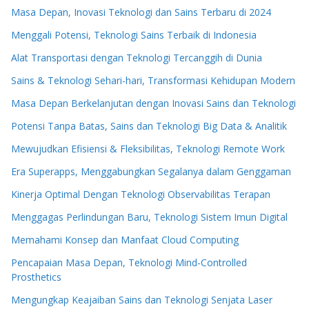
Masa Depan, Inovasi Teknologi dan Sains Terbaru di 2024
Menggali Potensi, Teknologi Sains Terbaik di Indonesia
Alat Transportasi dengan Teknologi Tercanggih di Dunia
Sains & Teknologi Sehari-hari, Transformasi Kehidupan Modern
Masa Depan Berkelanjutan dengan Inovasi Sains dan Teknologi
Potensi Tanpa Batas, Sains dan Teknologi Big Data & Analitik
Mewujudkan Efisiensi & Fleksibilitas, Teknologi Remote Work
Era Superapps, Menggabungkan Segalanya dalam Genggaman
Kinerja Optimal Dengan Teknologi Observabilitas Terapan
Menggagas Perlindungan Baru, Teknologi Sistem Imun Digital
Memahami Konsep dan Manfaat Cloud Computing
Pencapaian Masa Depan, Teknologi Mind-Controlled
Prosthetics
Mengungkap Keajaiban Sains dan Teknologi Senjata Laser