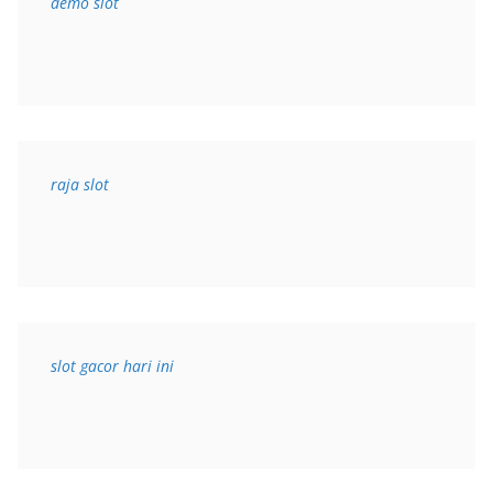
demo slot
raja slot
slot gacor hari ini