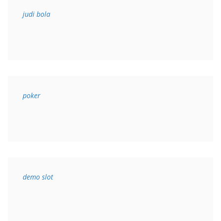
judi bola
poker
demo slot