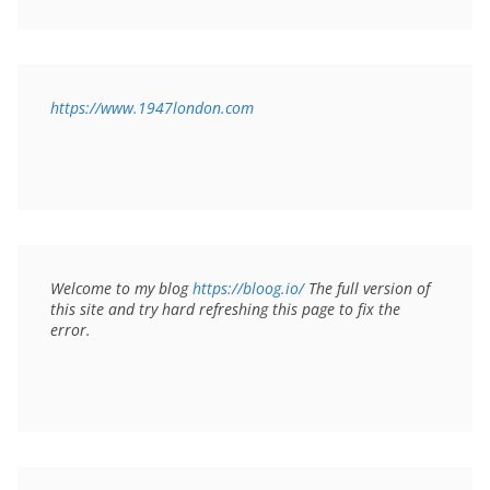
https://www.1947london.com
Welcome to my blog 
https://bloog.io/
 The full version of 
this site and try hard refreshing this page to fix the 
error.