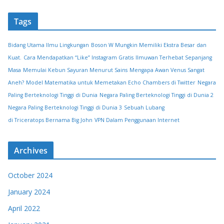
Tags
Bidang Utama Ilmu Lingkungan
Boson W Mungkin Memiliki Ekstra Besar dan
Kuat.
Cara Mendapatkan “Like” Instagram Gratis
Ilmuwan Terhebat Sepanjang
Masa
Memulai Kebun Sayuran Menurut Sains
Mengapa Awan Venus Sangat
Aneh?
Model Matematika untuk Memetakan Echo Chambers di Twitter
Negara
Paling Berteknologi Tinggi di Dunia
Negara Paling Berteknologi Tinggi di Dunia 2
Negara Paling Berteknologi Tinggi di Dunia 3
Sebuah Lubang
di Triceratops Bernama Big John
VPN Dalam Penggunaan Internet
Archives
October 2024
January 2024
April 2022