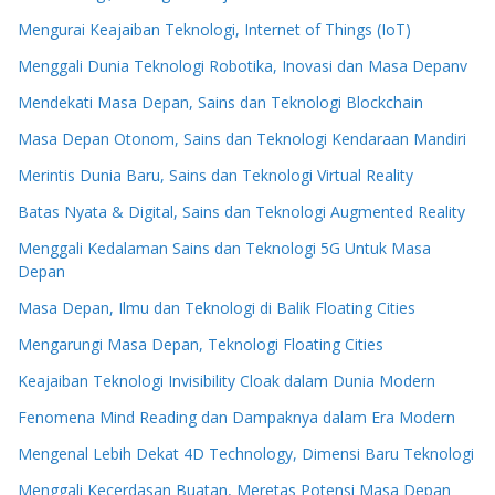
Mengurai Keajaiban Teknologi, Internet of Things (IoT)
Menggali Dunia Teknologi Robotika, Inovasi dan Masa Depanv
Mendekati Masa Depan, Sains dan Teknologi Blockchain
Masa Depan Otonom, Sains dan Teknologi Kendaraan Mandiri
Merintis Dunia Baru, Sains dan Teknologi Virtual Reality
Batas Nyata & Digital, Sains dan Teknologi Augmented Reality
Menggali Kedalaman Sains dan Teknologi 5G Untuk Masa
Depan
Masa Depan, Ilmu dan Teknologi di Balik Floating Cities
Mengarungi Masa Depan, Teknologi Floating Cities
Keajaiban Teknologi Invisibility Cloak dalam Dunia Modern
Fenomena Mind Reading dan Dampaknya dalam Era Modern
Mengenal Lebih Dekat 4D Technology, Dimensi Baru Teknologi
Menggali Kecerdasan Buatan, Meretas Potensi Masa Depan