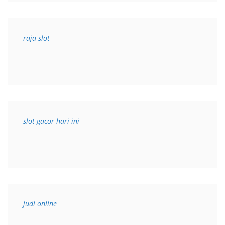
raja slot
slot gacor hari ini
judi online