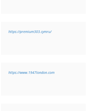
https://premium303.cymru/
https://www.1947london.com