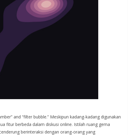
mber” and “filter bubble.” Meskipun kadang-kadang digunakan
a fitur berbeda dalam diskusi online. Istilah ruang gema
nderung berinteraksi dengan orang-orang yang