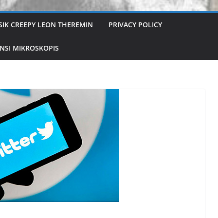
IK CREEPY LEON THEREMIN
PRIVACY POLICY
NSI MIKROSKOPIS