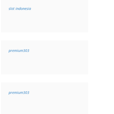
slot indonesia
premium303
premium303