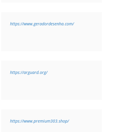
https://www.geradordesenha.com/
https://arguard.org/
https://www.premium303.shop/