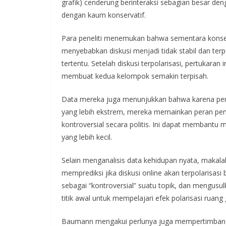
grafik) cenderung berinteraksi sebagian besar deng
dengan kaum konservatif.
Para peneliti menemukan bahwa sementara konse
menyebabkan diskusi menjadi tidak stabil dan terpo
tertentu. Setelah diskusi terpolarisasi, pertukar
membuat kedua kelompok semakin terpisah.
Data mereka juga menunjukkan bahwa karena peng
yang lebih ekstrem, mereka memainkan peran penti
kontroversial secara politis. Ini dapat membantu 
yang lebih kecil.
Selain menganalisis data kehidupan nyata, mak
memprediksi jika diskusi online akan terpolarisa
sebagai “kontroversial” suatu topik, dan mengusu
titik awal untuk mempelajari efek polarisasi ruang
Baumann mengakui perlunya juga mempertimbangkan