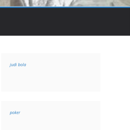
judi bola
poker