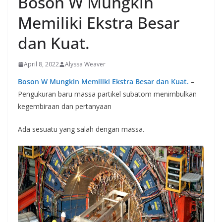
Boson W Mungkin
Memiliki Ekstra Besar
dan Kuat.
April 8, 2022
Alyssa Weaver
Boson W Mungkin Memiliki Ekstra Besar dan Kuat.
–
Pengukuran baru massa partikel subatom menimbulkan
kegembiraan dan pertanyaan
Ada sesuatu yang salah dengan massa.