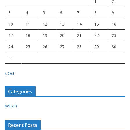
1
2
3
4
5
6
7
8
9
10
11
12
13
14
15
16
17
18
19
20
21
22
23
24
25
26
27
28
29
30
31
« Oct
Categories
bettah
Recent Posts