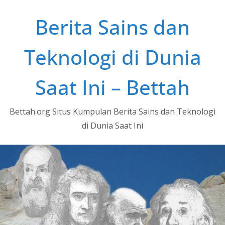
Skip
Berita Sains dan
to
content
Teknologi di Dunia
Saat Ini – Bettah
Bettah.org Situs Kumpulan Berita Sains dan Teknologi
di Dunia Saat Ini