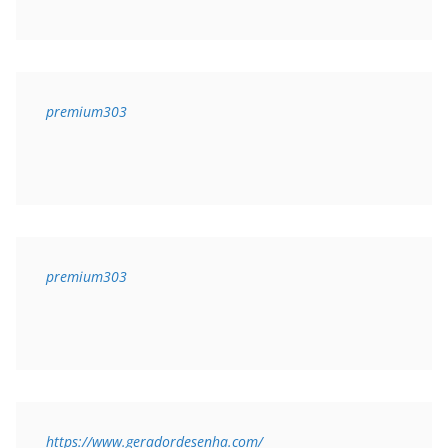
premium303
premium303
https://www.geradordesenha.com/