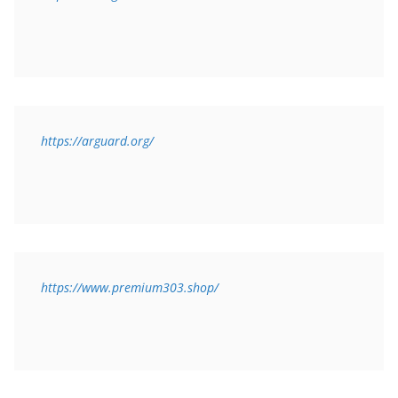
https://arguard.org/
https://www.premium303.shop/