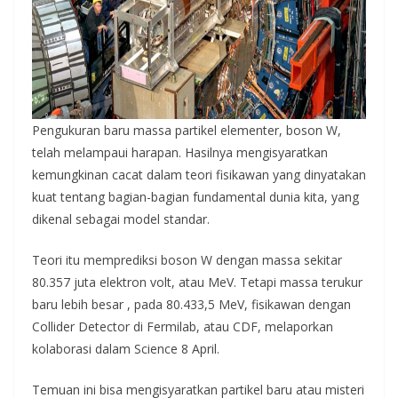
Pengukuran baru massa partikel elementer, boson W,
telah melampaui harapan. Hasilnya mengisyaratkan
kemungkinan cacat dalam teori fisikawan yang dinyatakan
kuat tentang bagian-bagian fundamental dunia kita, yang
dikenal sebagai model standar.
Teori itu memprediksi boson W dengan massa sekitar
80.357 juta elektron volt, atau MeV. Tetapi massa terukur
baru lebih besar , pada 80.433,5 MeV, fisikawan dengan
Collider Detector di Fermilab, atau CDF, melaporkan
kolaborasi dalam Science 8 April.
Temuan ini bisa mengisyaratkan partikel baru atau misteri