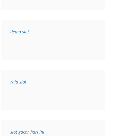
demo slot
raja slot
slot gacor hari ini