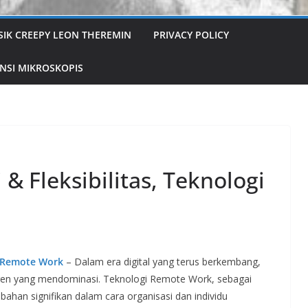
IK CREEPY LEON THEREMIN
PRIVACY POLICY
NSI MIKROSKOPIS
& Fleksibilitas, Teknologi
i Remote Work
– Dalam era digital yang terus berkembang,
ren yang mendominasi. Teknologi Remote Work, sebagai
ahan signifikan dalam cara organisasi dan individu