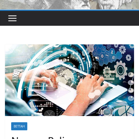
BETTAH