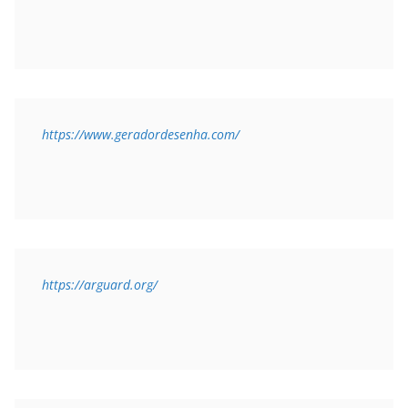
https://www.geradordesenha.com/
https://arguard.org/