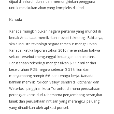
dijual di seluruh dunia dan memungkinkan pengguna
untuk melakukan akun yang kompleks di iPad.
Kanada
Kanada mungkin bukan negara pertama yang muncul di
benak Anda saat memikirkan inovasi teknologi. Faktanya,
skala industri teknologi negara tersebut mengejutkan
Kanada, ketika laporan tahun 2016 menemukan bahwa
sektor tersebut mengungguli keuangan dan asuransi.
Perusahaan teknologi menghasilkan $ 117 miliar dari
keseluruhan PDB negara sebesar $ 51 triliun dan
menyumbang hampir 6% dari tenaga kerja. Kanada
bahkan memiliki “Silicon Valley” sendiri di Kitchener dan
Waterloo, pinggiran kota Toronto, di mana perusahaan
perangkat keras duduk bersama pengembang perangkat
lunak dan perusahaan rintisan yang merangkul peluang
yang dihadirkan oleh aplikasi ponsel.