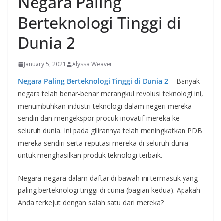
Negara Paling
Berteknologi Tinggi di
Dunia 2
January 5, 2021
Alyssa Weaver
Negara Paling Berteknologi Tinggi di Dunia 2
– Banyak
negara telah benar-benar merangkul revolusi teknologi ini,
menumbuhkan industri teknologi dalam negeri mereka
sendiri dan mengekspor produk inovatif mereka ke
seluruh dunia. Ini pada gilirannya telah meningkatkan PDB
mereka sendiri serta reputasi mereka di seluruh dunia
untuk menghasilkan produk teknologi terbaik.
Negara-negara dalam daftar di bawah ini termasuk yang
paling berteknologi tinggi di dunia (bagian kedua). Apakah
Anda terkejut dengan salah satu dari mereka?