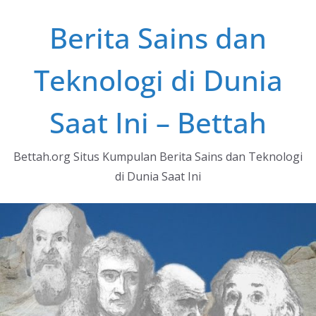
Skip
Berita Sains dan
to
content
Teknologi di Dunia
Saat Ini – Bettah
Bettah.org Situs Kumpulan Berita Sains dan Teknologi
di Dunia Saat Ini