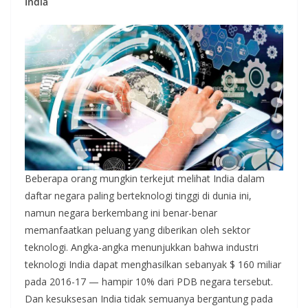
India
Beberapa orang mungkin terkejut melihat India dalam
daftar negara paling berteknologi tinggi di dunia ini,
namun negara berkembang ini benar-benar
memanfaatkan peluang yang diberikan oleh sektor
teknologi. Angka-angka menunjukkan bahwa industri
teknologi India dapat menghasilkan sebanyak $ 160 miliar
pada 2016-17 — hampir 10% dari PDB negara tersebut.
Dan kesuksesan India tidak semuanya bergantung pada