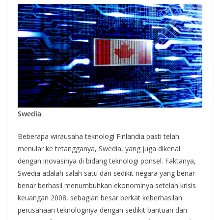
Swedia
Beberapa wirausaha teknologi Finlandia pasti telah
menular ke tetangganya, Swedia, yang juga dikenal
dengan inovasinya di bidang teknologi ponsel. Faktanya,
Swedia adalah salah satu dari sedikit negara yang benar-
benar berhasil menumbuhkan ekonominya setelah krisis
keuangan 2008, sebagian besar berkat keberhasilan
perusahaan teknologinya dengan sedikit bantuan dari