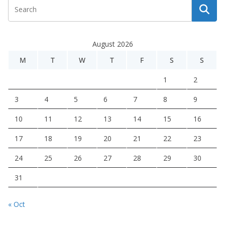
August 2026
M
T
W
T
F
S
S
1
2
3
4
5
6
7
8
9
10
11
12
13
14
15
16
17
18
19
20
21
22
23
24
25
26
27
28
29
30
31
« Oct