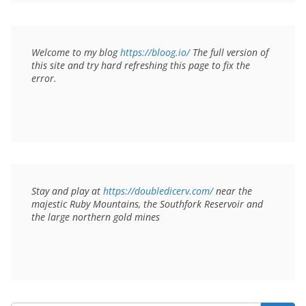
Welcome to my blog 
https://bloog.io/
 The full version of 
this site and try hard refreshing this page to fix the 
error.
Stay and play at 
https://doubledicerv.com/
 near the 
majestic Ruby Mountains, the Southfork Reservoir and 
the large northern gold mines