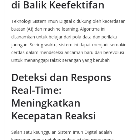
di Balik Keefektifan
Teknologi Sistem Imun Digital didukung oleh kecerdasan
buatan (AI) dan machine learning. Algoritma ini
ditanamkan untuk belajar dari pola data dan perilaku
jaringan. Seiring waktu, sistem ini dapat menjadi semakin
cerdas dalam mendeteksi ancaman baru dan berevolusi
untuk menanggapi taktik serangan yang berubah.
Deteksi dan Respons
Real-Time:
Meningkatkan
Kecepatan Reaksi
Salah satu keunggulan Sistem Imun Digital adalah
kemampuannya untuk mendeteksi dan merespons