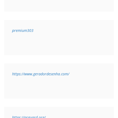
premium303
https://www.geradordesenha.com/
https://arguard.org/