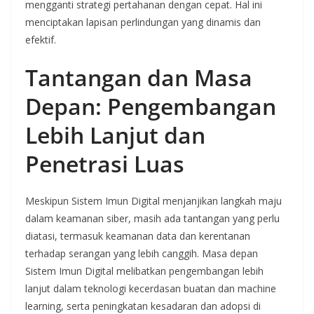
mengganti strategi pertahanan dengan cepat. Hal ini
menciptakan lapisan perlindungan yang dinamis dan
efektif.
Tantangan dan Masa
Depan: Pengembangan
Lebih Lanjut dan
Penetrasi Luas
Meskipun Sistem Imun Digital menjanjikan langkah maju
dalam keamanan siber, masih ada tantangan yang perlu
diatasi, termasuk keamanan data dan kerentanan
terhadap serangan yang lebih canggih. Masa depan
Sistem Imun Digital melibatkan pengembangan lebih
lanjut dalam teknologi kecerdasan buatan dan machine
learning, serta peningkatan kesadaran dan adopsi di