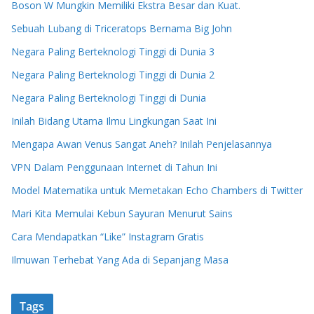
Boson W Mungkin Memiliki Ekstra Besar dan Kuat.
Sebuah Lubang di Triceratops Bernama Big John
Negara Paling Berteknologi Tinggi di Dunia 3
Negara Paling Berteknologi Tinggi di Dunia 2
Negara Paling Berteknologi Tinggi di Dunia
Inilah Bidang Utama Ilmu Lingkungan Saat Ini
Mengapa Awan Venus Sangat Aneh? Inilah Penjelasannya
VPN Dalam Penggunaan Internet di Tahun Ini
Model Matematika untuk Memetakan Echo Chambers di Twitter
Mari Kita Memulai Kebun Sayuran Menurut Sains
Cara Mendapatkan “Like” Instagram Gratis
Ilmuwan Terhebat Yang Ada di Sepanjang Masa
Tags