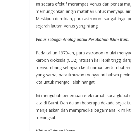
Ini secara efektif merampas Venus dari perisai ma
memungkinkan angin matahari untuk menyapu air
Meskipun demikian, para astronom sangat ingin p
sejarah lautan Venus yang hilang.
Venus sebagai Analog untuk Perubahan Iklim Bumi
Pada tahun 1970-an, para astronom mulai menyad
karbon dioksida (CO2) ratusan kali lebih tinggi 
menyumbang sebagian kecil namun pertumbuhan atm
yang sama, para ilmuwan menyadari bahwa penin
kita untuk menjadi lebih hangat.
Ini mengubah penemuan efek rumah kaca global di
kita di Bumi. Dan dalam beberapa dekade sejak i
menjelaskan dan memprediksi bagaimana iklim kita
meningkat.
Hidup di Awan Venus