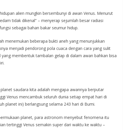
idupan alien mungkin bersembunyi di awan Venus. Menurut
eredam tidak dikenal” – menyerap sejumlah besar radiasi
fungsi sebagai bahan bakar seumur hidup.
elah menemukan beberapa bukti aneh yang menunjukkan
nya menjadi pendorong pola cuaca dengan cara yang sulit
el yang membentuk tambalan gelap di dalam awan bahkan bisa
ri.
n planet saudara kita adalah mengapa awannya berputar
nggi Venus mencambuk seluruh dunia setiap empat hari di
h planet ini) berlangsung selama 243 hari di Bumi.
i permukaan planet, para astronom menyebut fenomena itu
ggian tertinggi Venus semakin super dari waktu ke waktu –