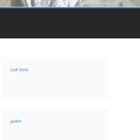
judi bola
poker