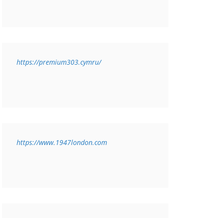
https://premium303.cymru/
https://www.1947london.com