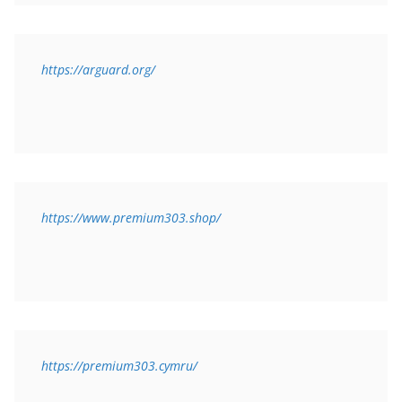
https://arguard.org/
https://www.premium303.shop/
https://premium303.cymru/