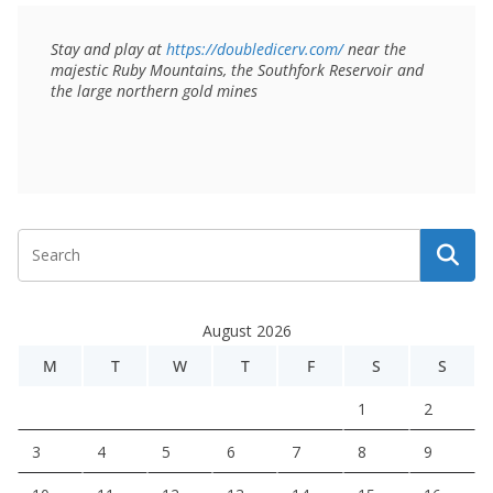
Stay and play at 
https://doubledicerv.com/
 near the 
majestic Ruby Mountains, the Southfork Reservoir and 
the large northern gold mines
August 2026
M
T
W
T
F
S
S
1
2
3
4
5
6
7
8
9