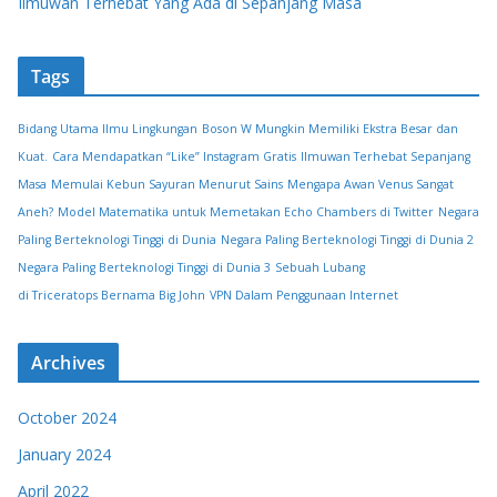
Ilmuwan Terhebat Yang Ada di Sepanjang Masa
Tags
Bidang Utama Ilmu Lingkungan
Boson W Mungkin Memiliki Ekstra Besar dan
Kuat.
Cara Mendapatkan “Like” Instagram Gratis
Ilmuwan Terhebat Sepanjang
Masa
Memulai Kebun Sayuran Menurut Sains
Mengapa Awan Venus Sangat
Aneh?
Model Matematika untuk Memetakan Echo Chambers di Twitter
Negara
Paling Berteknologi Tinggi di Dunia
Negara Paling Berteknologi Tinggi di Dunia 2
Negara Paling Berteknologi Tinggi di Dunia 3
Sebuah Lubang
di Triceratops Bernama Big John
VPN Dalam Penggunaan Internet
Archives
October 2024
January 2024
April 2022