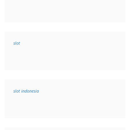
slot
slot indonesia