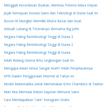
Menggali Kecerdasan Buatan, Meretas Potensi Masa Depan
Jejak Kemajuan Inovasi Sains dan Teknologi di Dunia Saat Ini
Boson W Mungkin Memiliki Ekstra Besar dan Kuat.
Sebuah Lubang di Triceratops Bernama Big John
Negara Paling Berteknologi Tinggi di Dunia 3
Negara Paling Berteknologi Tinggi di Dunia 2
Negara Paling Berteknologi Tinggi di Dunia
Inilah Bidang Utama Ilmu Lingkungan Saat Ini
Mengapa Awan Venus Sangat Aneh? Inilah Penjelasannya
VPN Dalam Penggunaan Internet di Tahun Ini
Model Matematika untuk Memetakan Echo Chambers di Twitter
Mari Kita Memulai Kebun Sayuran Menurut Sains
Cara Mendapatkan “Like” Instagram Gratis