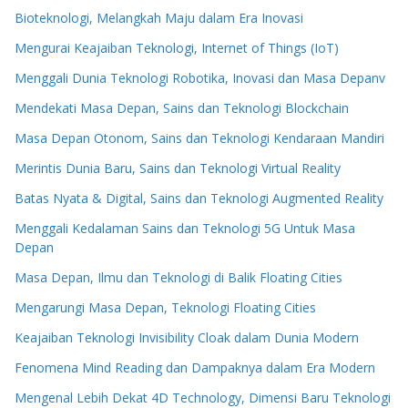
Bioteknologi, Melangkah Maju dalam Era Inovasi
Mengurai Keajaiban Teknologi, Internet of Things (IoT)
Menggali Dunia Teknologi Robotika, Inovasi dan Masa Depanv
Mendekati Masa Depan, Sains dan Teknologi Blockchain
Masa Depan Otonom, Sains dan Teknologi Kendaraan Mandiri
Merintis Dunia Baru, Sains dan Teknologi Virtual Reality
Batas Nyata & Digital, Sains dan Teknologi Augmented Reality
Menggali Kedalaman Sains dan Teknologi 5G Untuk Masa
Depan
Masa Depan, Ilmu dan Teknologi di Balik Floating Cities
Mengarungi Masa Depan, Teknologi Floating Cities
Keajaiban Teknologi Invisibility Cloak dalam Dunia Modern
Fenomena Mind Reading dan Dampaknya dalam Era Modern
Mengenal Lebih Dekat 4D Technology, Dimensi Baru Teknologi