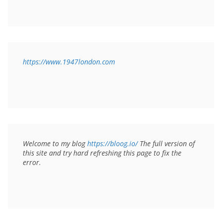
https://www.1947london.com
Welcome to my blog 
https://bloog.io/
 The full version of 
this site and try hard refreshing this page to fix the 
error.