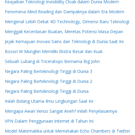
Keajaiban Teknologi Invisibility Cloak dalam Dunia Modern
Fenomena Mind Reading dan Dampaknya dalam Era Modern
Mengenal Lebih Dekat 4D Technology, Dimensi Baru Teknologi
Menggali Kecerdasan Buatan, Meretas Potensi Masa Depan
Jejak Kemajuan Inovasi Sains dan Teknologi di Dunia Saat Ini
Boson W Mungkin Memiliki Ekstra Besar dan Kuat.
Sebuah Lubang di Triceratops Bernama Big John
Negara Paling Berteknologi Tinggi di Dunia 3
Negara Paling Berteknologi Tinggi di Dunia 2
Negara Paling Berteknologi Tinggi di Dunia
Inilah Bidang Utama Ilmu Lingkungan Saat Ini
Mengapa Awan Venus Sangat Aneh? Inilah Penjelasannya
VPN Dalam Penggunaan Internet di Tahun Ini
Model Matematika untuk Memetakan Echo Chambers di Twitter