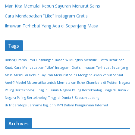
Mari Kita Memulai Kebun Sayuran Menurut Sains
Cara Mendapatkan “Like” Instagram Gratis
Ilmuwan Terhebat Yang Ada di Sepanjang Masa
Tags
Bidang Utama Ilmu Lingkungan
Boson W Mungkin Memiliki Ekstra Besar dan
Kuat.
Cara Mendapatkan “Like” Instagram Gratis
Ilmuwan Terhebat Sepanjang
Masa
Memulai Kebun Sayuran Menurut Sains
Mengapa Awan Venus Sangat
Aneh?
Model Matematika untuk Memetakan Echo Chambers di Twitter
Negara
Paling Berteknologi Tinggi di Dunia
Negara Paling Berteknologi Tinggi di Dunia 2
Negara Paling Berteknologi Tinggi di Dunia 3
Sebuah Lubang
di Triceratops Bernama Big John
VPN Dalam Penggunaan Internet
Archives