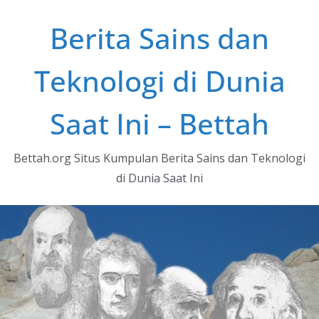
Skip
Berita Sains dan
to
content
Teknologi di Dunia
Saat Ini – Bettah
Bettah.org Situs Kumpulan Berita Sains dan Teknologi
di Dunia Saat Ini