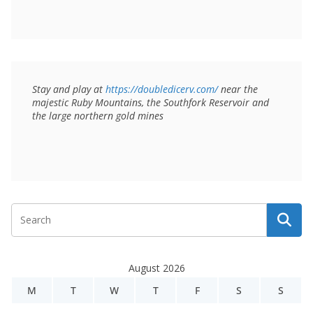
Stay and play at 
https://doubledicerv.com/
 near the 
majestic Ruby Mountains, the Southfork Reservoir and 
the large northern gold mines
August 2026
M
T
W
T
F
S
S