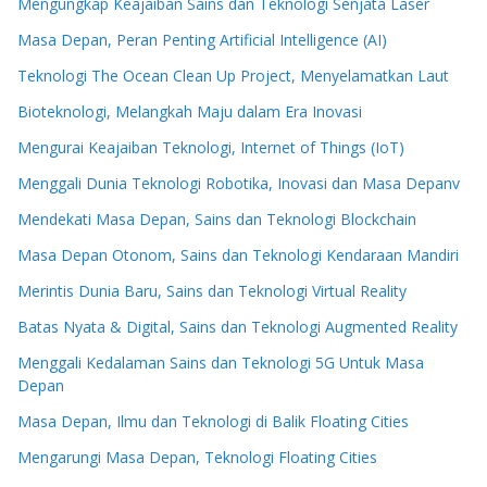
Mengungkap Keajaiban Sains dan Teknologi Senjata Laser
Masa Depan, Peran Penting Artificial Intelligence (AI)
Teknologi The Ocean Clean Up Project, Menyelamatkan Laut
Bioteknologi, Melangkah Maju dalam Era Inovasi
Mengurai Keajaiban Teknologi, Internet of Things (IoT)
Menggali Dunia Teknologi Robotika, Inovasi dan Masa Depanv
Mendekati Masa Depan, Sains dan Teknologi Blockchain
Masa Depan Otonom, Sains dan Teknologi Kendaraan Mandiri
Merintis Dunia Baru, Sains dan Teknologi Virtual Reality
Batas Nyata & Digital, Sains dan Teknologi Augmented Reality
Menggali Kedalaman Sains dan Teknologi 5G Untuk Masa
Depan
Masa Depan, Ilmu dan Teknologi di Balik Floating Cities
Mengarungi Masa Depan, Teknologi Floating Cities