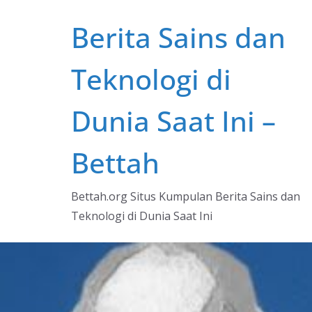
Skip
Berita Sains dan
to
content
Teknologi di
Dunia Saat Ini –
Bettah
Bettah.org Situs Kumpulan Berita Sains dan
Teknologi di Dunia Saat Ini