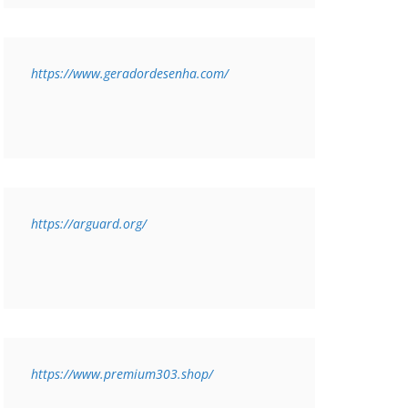
https://www.geradordesenha.com/
https://arguard.org/
https://www.premium303.shop/