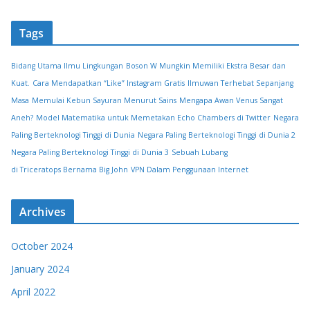
Tags
Bidang Utama Ilmu Lingkungan
Boson W Mungkin Memiliki Ekstra Besar dan
Kuat.
Cara Mendapatkan “Like” Instagram Gratis
Ilmuwan Terhebat Sepanjang
Masa
Memulai Kebun Sayuran Menurut Sains
Mengapa Awan Venus Sangat
Aneh?
Model Matematika untuk Memetakan Echo Chambers di Twitter
Negara
Paling Berteknologi Tinggi di Dunia
Negara Paling Berteknologi Tinggi di Dunia 2
Negara Paling Berteknologi Tinggi di Dunia 3
Sebuah Lubang
di Triceratops Bernama Big John
VPN Dalam Penggunaan Internet
Archives
October 2024
January 2024
April 2022