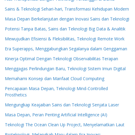
Sains & Teknologi Sehari-hari, Transformasi Kehidupan Modern
Masa Depan Berkelanjutan dengan Inovasi Sains dan Teknologi
Potensi Tanpa Batas, Sains dan Teknologi Big Data & Analitik
Mewujudkan Efisiensi & Fleksibilitas, Teknologi Remote Work
Era Superapps, Menggabungkan Segalanya dalam Genggaman
Kinerja Optimal Dengan Teknologi Observabilitas Terapan
Menggagas Perlindungan Baru, Teknologi Sistem Imun Digital
Memahami Konsep dan Manfaat Cloud Computing
Pencapaian Masa Depan, Teknologi Mind-Controlled
Prosthetics
Mengungkap Keajaiban Sains dan Teknologi Senjata Laser
Masa Depan, Peran Penting Artificial Intelligence (AI)
Teknologi The Ocean Clean Up Project, Menyelamatkan Laut
Bioteknologi, Melangkah Maju dalam Era Inovasi