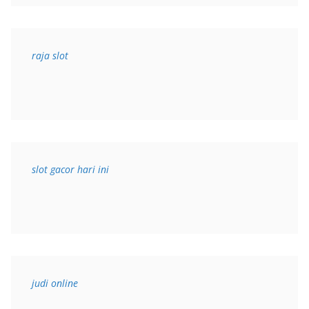
raja slot
slot gacor hari ini
judi online