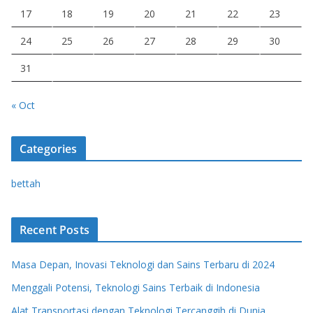
17
18
19
20
21
22
23
24
25
26
27
28
29
30
31
« Oct
Categories
bettah
Recent Posts
Masa Depan, Inovasi Teknologi dan Sains Terbaru di 2024
Menggali Potensi, Teknologi Sains Terbaik di Indonesia
Alat Transportasi dengan Teknologi Tercanggih di Dunia