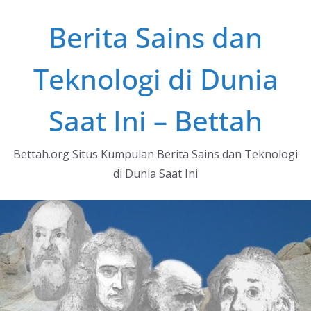
Skip
Berita Sains dan
to
content
Teknologi di Dunia
Saat Ini – Bettah
Bettah.org Situs Kumpulan Berita Sains dan Teknologi
di Dunia Saat Ini